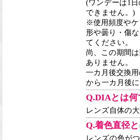
(ワンデーは1
できません。)
※使用頻度やケ
形や曇り・傷な
てください。
尚、この期間は
ありません。
一カ月後交換用
から一カ月後に
Q.DIAとは
レンズ自体の大
Q.着色直径
レンズの色がつ