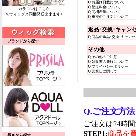
Q.お届け日数について
Q.配送料金について
カラコンはこちら
Q.同梱希望について
※ウィッグと同梱発送出来ます♪
Q.重複のご注文について
返品･交換･キャン
Q.商品の返品･交換･キャン
ブランドから探す
その他
Q.その他のご注意
Q.領収書の発行について
Q.プライバシーポリシー
Q.営業日に関して
Q.ご注文方
ご注文は24時
STEP1:
商品を
長さから探す