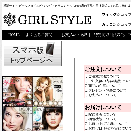
通販サイト(ガールスタイル)ウィッグ・カラコンどちらのお店の商品も同梱発送にてお送り致しま
ウィッグショッ
------------
カラコンショッ
|
HOME
|
よくあるご質問
|
お支払い・送料
|
特定商取引法表記
|
ご注文について
Q.ご注文方法について
Q.ご注文後の内容確認につい
Q.商品の在庫について
Q.プレゼント包装について
Q.お支払いについて
お届けについて
Q.配送業者について
Q.梱包状態について
Q.お買い上げ明細について
Q.お届け日･時間指定につい