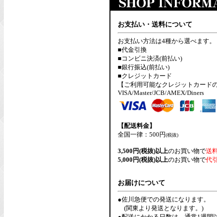
お支払い・送料について
お支払い方法は4種から選べます。
■代金引換
■コンビニ決済(前払い)
■銀行振込(前払い)
■クレジットカード
【ご利用可能なクレジットカード
VISA/Master/JCB/AMEX/Diners
【配送料金】
全国一律：500円
(税抜)
3,500円(税抜)以上
のお買い物で
送
5,000円(税抜)以上
のお買い物で
代
お届けについて
●佐川急便での発送になります。
(関東より発送となります。)
●配送にかかる日数は、通常1週間