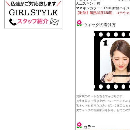
人工スキン：有
マネキンカラー：TMH:耐熱ハイ
【耐熱】耐熱温度180度、コテや
ウィッグの着け方
(1)付属のネットを首までかぶります。
(2)生え際まで引き上げ、ヘアーバンドの
(3)ネットを折りたたみ、ピンで固定しま
(4)ウィッグの前髪部分を持ち、おでこ
カラー