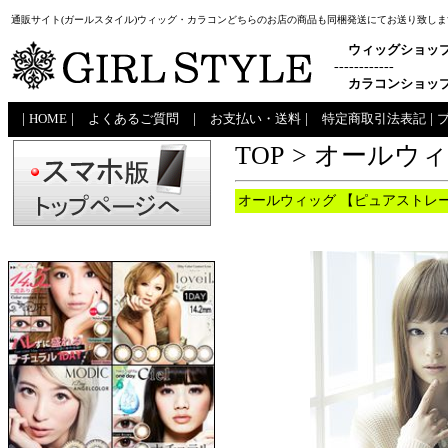
通販サイト(ガールスタイル)ウィッグ・カラコンどちらのお店の商品も同梱発送にてお送り致しま
ウィッグショッ
------------
カラコンショッ
|
HOME
|
よくあるご質問
|
お支払い・送料
|
特定商取引法表記
|
TOP
>
オールウ
オールウィッグ 【ピュアストレート