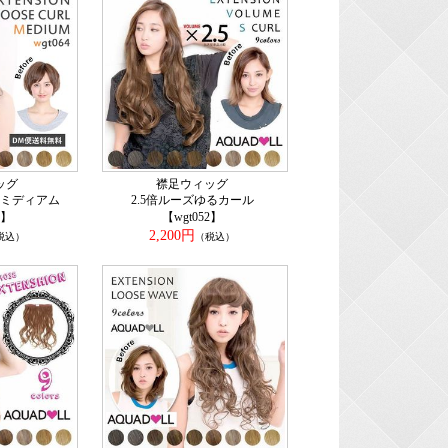
ッグ
襟足ウィッグ
ミディアム
2.5倍ルーズゆるカール
4】
【wgt052】
2,200円
税込）
（税込）