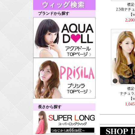
襟足
2.5倍ナチ
ブランドから探す
【w
2,20
襟足
ナチュラ
【w
1,04
長さから探す