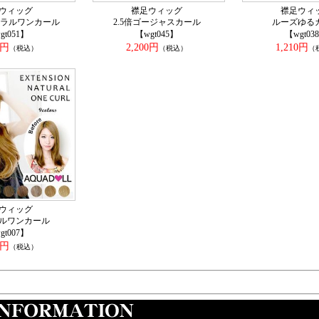
ウィッグ
襟足ウィッグ
襟足ウィ
ュラルワンカール
2.5倍ゴージャスカール
ルーズゆる
gt051】
【wgt045】
【wgt03
0円
2,200円
1,210円
（税込）
（税込）
（
ウィッグ
ルワンカール
gt007】
5円
（税込）