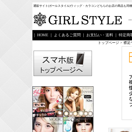
通販サイト(ガールスタイル)ウィッグ・カラコンどちらのお店の商品も同
--
｜
HOME
｜
よくあるご質問
｜
お支払い・送料
｜
特定商
トップページ
>
襟足