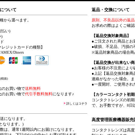
について
返品・交換について
4種から選べます。
原則、不良品以外の返品
お求めの際はよくご確認
前払い)
【返品交換対象商品】
)
●ご注文された商品とお
ード
●破損、不足品、汚損の
クレジットカードの種類】
/AMEX/Diners
※返品対象商品の場合商
【返品交換が出来ない商
●お客様の不注意により
●上記【返品交換対象商
連絡がなかった場合。ま
(税抜)
●一度開封、ご使用され
上
のお買い物で
送料無料
上
のお買い物で
代引手数料無料
になります♪
【カラーコンタクト初期
コンタクトレンズの初期
詳しくはコチラ
で、お手数ですが、8日
発送になります。
高度管理医療機器販売
となります。)
日数は、通常1週間以内にお届けになります。
コンタクトレンズは高度
ご指定は、下記の6つの中からお選び頂けます。