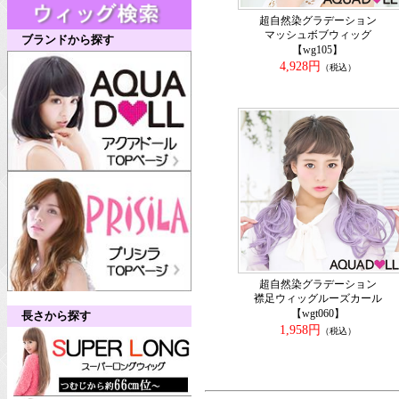
超自然染グラデーション
マッシュボブウィッグ
ブランドから探す
【wg105】
4,928円
（税込）
超自然染グラデーション
襟足ウィッグルーズカール
【wgt060】
長さから探す
1,958円
（税込）