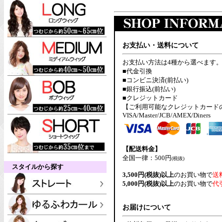
お支払い・送料について
お支払い方法は4種から選べます
■代金引換
■コンビニ決済(前払い)
■銀行振込(前払い)
■クレジットカード
【ご利用可能なクレジットカード
VISA/Master/JCB/AMEX/Diners
【配送料金】
全国一律：500円
(税抜)
スタイルから探す
3,500円(税抜)以上
のお買い物で
送
5,000円(税抜)以上
のお買い物で
代
お届けについて