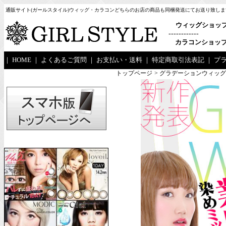
通販サイト(ガールスタイル)ウィッグ・カラコンどちらのお店の商品も同梱発送にてお送り致しま
ウィッグショッ
------------
カラコンショッ
｜
HOME
｜
よくあるご質問
｜
お支払い・送料
｜
特定商取引法表記
｜
プ
トップページ
> グラデーションウィッグ