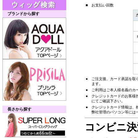
■
お支払い回数
ブランドから探す
●
ご注文後、カード承認を取
ます。
●
ご利用はご本人様名義のカ
●
クレジットカードのお客様
にてご確認下さい。
●
クレジットカード情報は、株
長さから探す
弊社管理のパソコン等には
コンビニ決