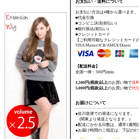
お支払い・送料について
お支払い方法は4種から選べます。
■代金引換
■コンビニ決済(前払い)
■銀行振込(前払い)
■クレジットカード
【ご利用可能なクレジットカード
VISA/Master/JCB/AMEX/Diners
【配送料金】
全国一律：500円
(税抜)
3,500円(税抜)以上
のお買い物で
送
5,000円(税抜)以上
のお買い物で
代
お届けについて
●佐川急便での発送になります。
(関東より発送となります。)
●配送にかかる日数は、通常1週間
●お届け時間のご指定は、下記の6