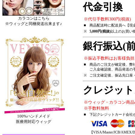
代金引換
カラコンはこちら
※代引手数料300円(税抜)
※ウィッグと同梱発送出来ます♪
■
商品配送時に配送員へ【現
※
5,000円(税抜)
以上のお買い
銀行振込(前
※振込手数料はお客様負担
■
商品のご注文が確定後、弊
ご入金確認後、商品発送の
※
ご注文確定後、振込先口座
クレジット
※ウィッグ・カラコン商品
※手数料無料
■
下記クレジットカード会社
100%ハンドメイド
医療用対応ウィッグ
【VISA/Master/JCB/AMEX/D