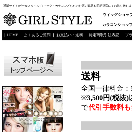
通販サイト(ガールスタイル)ウィッグ・カラコンどちらのお店の商品も同梱発送にてお送り致しま
ウィッグショッ
------------
カラコンショッ
｜
HOME
｜
よくあるご質問
｜
お支払い・送料
｜
特定商取引法表記
｜
プ
送料
全国一律料金：5
※
3,500円(税抜)
で
代引手数料も