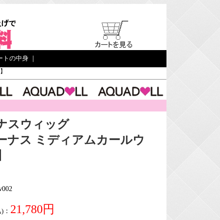
ートの中身
｜
2】
ナスウィッグ
ーナス ミディアムカールウ
】
002
21,780円
)
：