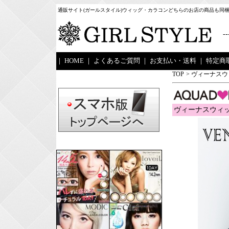
通販サイト(ガールスタイル)ウィッグ・カラコンどちらのお店の商品も同
--
｜
HOME
｜
よくあるご質問
｜
お支払い・送料
｜
特定商
TOP
>
ヴィーナスウ
ヴィーナスウィッ