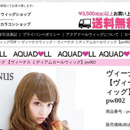
梱発送にてお送り致します♪
ウィッグショップ
----------
カラコンショップ
取引法表記
｜
プライバシーポリシー
｜
アクアドールウィッグについて
｜
カ
>
ィッグTOP
ヴィーナスウィッグ
>
ヴィーナス ミディアムカールウィッグ【pw00
グ 【ヴィーナス ミディアムカールウィッグ】pw002
ヴィー
【ヴィ
ィッグ
pw002
商品番号：pw
販売価格
(税込