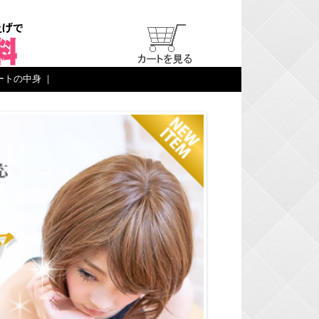
ートの中身
｜