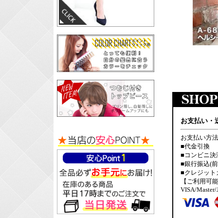
お支払い・
お支払い方法
■代金引換
■コンビニ決
■銀行振込(前
■クレジット
【ご利用可
VISA/Master