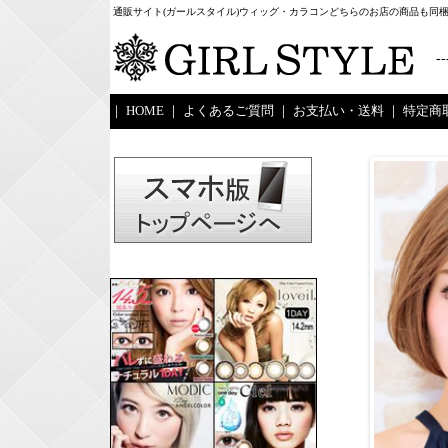
通販サイト(ガールスタイル)ウィッグ・カラコンどちらのお店の商品も同
--
｜
HOME
｜
よくあるご質問
｜
お支払い・送料
｜
特定商