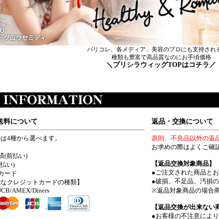
パリコレ、各メディア、美容のプロにも支持される
種類も豊富で高品質なのにお手頃価格
＼プリシラウィッグTOPはコチラ／
送料について
返品・交換について
は4種から選べます。
原則、不良品以外の返
お求めの際はよくご確
済(前払い)
【返品交換対象商品】
払い)
●ご注文された商品と
カード
●破損、不足品、汚損
能なクレジットカードの種類】
/JCB/AMEX/Diners
※返品対象商品の場合
【返品交換が出来ない
●お客様の不注意によ