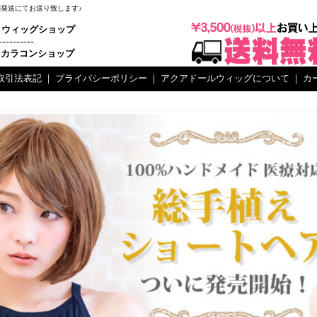
梱発送にてお送り致します♪
ウィッグショップ
----------
カラコンショップ
取引法表記
｜
プライバシーポリシー
｜
アクアドールウィッグについて
｜
カ