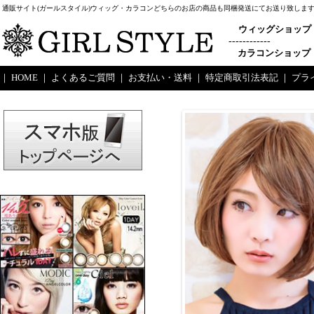
通販サイト(ガールスタイル)ウィッグ・カラコンどちらのお店の商品も同梱発送にてお送り致します
ウィッグショップ
------------
カラコンショップ
｜
HOME
｜
よくあるご質問
｜
お支払い・送料
｜
特定商取引法表記
｜
プラ