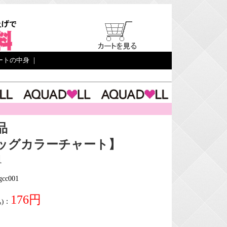
ートの中身
｜
品
ッグカラーチャート】
1
c001
176円
)
：