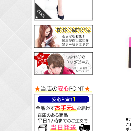
■
こ
ポ