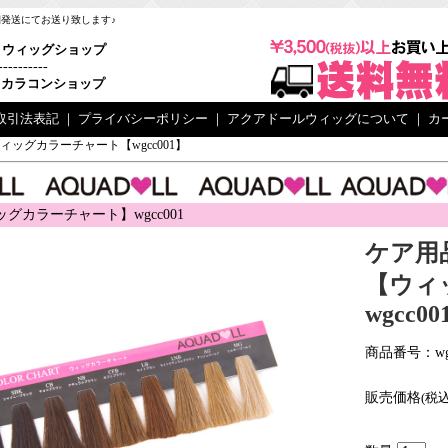
梱発送にてお送り致します♪
ウィッグショップ
----------
カラコンショップ
取引法表記
｜
プライバシーポリシー
｜
アクアドールウィッグについて
｜
カ
ィッグカラーチャート【wgcc001】
グカラーチャート】wgcc001
ケア用
【ウィ
wgcc00
商品番号：wgc
販売価格
(税込