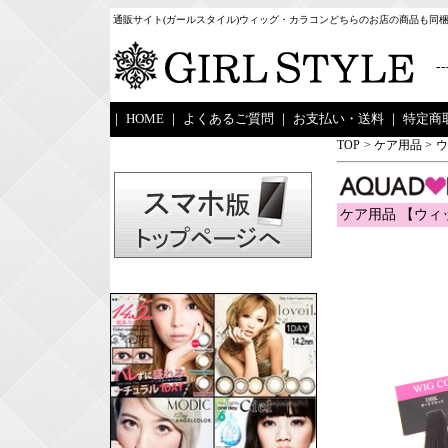
通販サイト(ガールスタイル)ウィッグ・カラコンどちらのお店の商品も同
--
｜
HOME
｜
よくあるご質問
｜
お支払い・送料
｜
特定商
TOP
>
ケア用品
>
ウ
ケア用品 【ウィッ