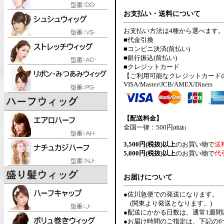
お支払い・送料について
お支払い方法は4種から選べます
■代金引換
■コンビニ決済(前払い)
■銀行振込(前払い)
■クレジットカード
【ご利用可能なクレジットカード
VISA/Master/JCB/AMEX/Diners
【配送料金】
全国一律：500円
(税抜)
3,500円(税抜)以上
のお買い物で
送
5,000円(税抜)以上
のお買い物で
代
お届けについて
●佐川急便での発送になります。
(関東より発送となります。)
●配送にかかる日数は、通常1週
●お届け時間のご指定は、下記の