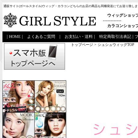
通販サイト(ガールスタイル)ウィッグ・カラコンどちらのお店の商品も同梱発送にてお送り致しま
ウィッグショッ
------------
カラコンショッ
|
HOME
|
よくあるご質問
|
お支払い・送料
|
特定商取引法表記
|
トップページ
>
シュシュウィッグTOP