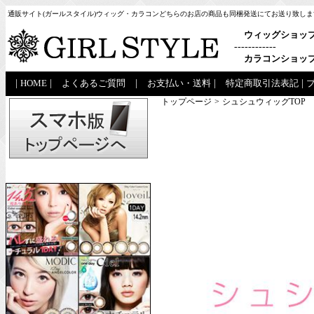
通販サイト(ガールスタイル)ウィッグ・カラコンどちらのお店の商品も同梱発送にてお送り致しま
ウィッグショッ
------------
カラコンショッ
|
HOME
|
よくあるご質問
|
お支払い・送料
|
特定商取引法表記
|
トップページ
>
シュシュウィッグTOP