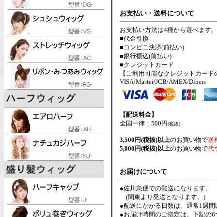
お支払い・送料について
お支払い方法は4種から選べます
■代金引換
■コンビニ決済(前払い)
■銀行振込(前払い)
■クレジットカード
【ご利用可能なクレジットカード
VISA/Master/JCB/AMEX/Diners
【配送料金】
全国一律：500円
(税抜)
3,500円(税抜)以上
のお買い物で
送
5,000円(税抜)以上
のお買い物で
代
お届けについて
●佐川急便での発送になります。
(関東より発送となります。)
●配送にかかる日数は、通常1週
●お届け時間のご指定は、下記の