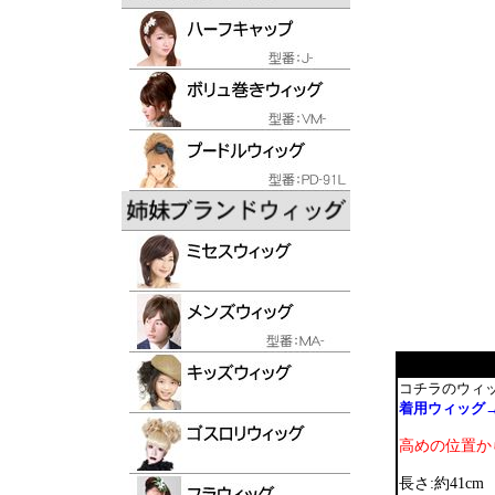
コチラのウィ
着用ウィッグ→
高めの位置か
長さ:約41cm