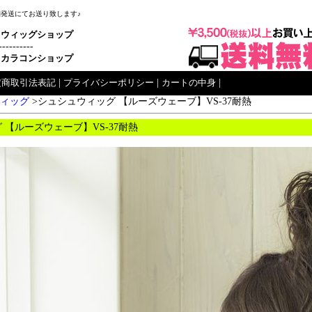
梱発送にてお送り致します♪
ウィッグショップ
----------
カラコンショップ
定商取引法表記
|
プライバシーポリシー
|
カートの中身
|
ィッグ
>シュシュウィッグ 【ルーズウェーブ】VS-37耐熱
 【ルーズウェーブ】VS-37耐熱