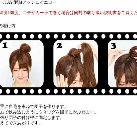
/TAY:耐熱アッシュイエロー
温度180度、コテやカーラで巻く場合は同封の取り扱い説明書をご覧く
の着け方
の位置に自毛を束ねて団子を作ります。
コームで挟み込むようにウィッグを団子にかぶせます。
引っ張り団子の付け根に固定します。
で整えてできあがりです。