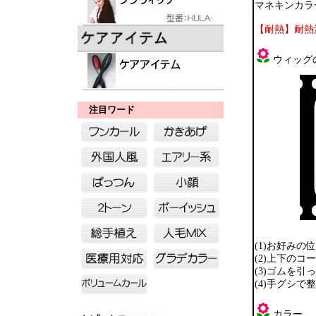
マネキンカラー
【耐熱】耐熱
ウィッグ
注目ワード
(1)お好み
(2)上下の
(3)ゴムを
(4)手グシ
カラー