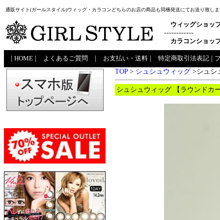
通販サイト(ガールスタイル)ウィッグ・カラコンどちらのお店の商品も同梱発送にてお送り致しま
ウィッグショッ
------------
カラコンショッ
|
HOME
|
よくあるご質問
|
お支払い・送料
|
特定商取引法表記
|
TOP
>
シュシュウィッグ
>シュシ
シュシュウィッグ 【ラウンドカール