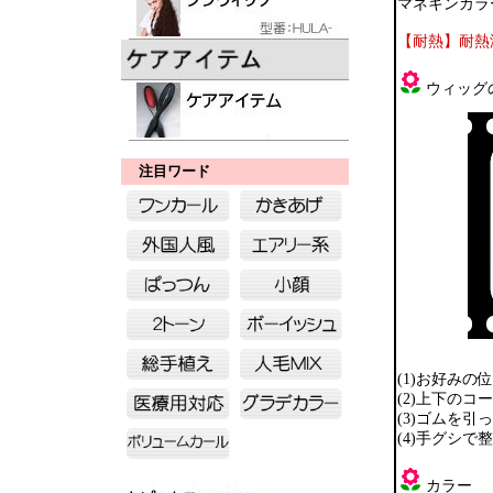
マネキンカラー
【耐熱】耐熱
ウィッグ
注目ワード
(1)お好み
(2)上下の
(3)ゴムを
(4)手グシ
カラー