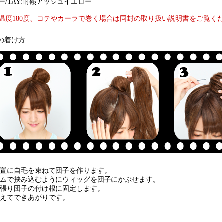
/TAY:耐熱アッシュイエロー
温度180度、コテやカーラで巻く場合は同封の取り扱い説明書をご覧く
の着け方
の位置に自毛を束ねて団子を作ります。
コームで挟み込むようにウィッグを団子にかぶせます。
引っ張り団子の付け根に固定します。
で整えてできあがりです。