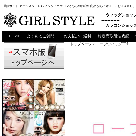
通販サイト(ガールスタイル)ウィッグ・カラコンどちらのお店の商品も同梱発送にてお送り致しま
ウィッグショッ
------------
カラコンショッ
|
HOME
|
よくあるご質問
|
お支払い・送料
|
特定商取引法表記
|
トップページ
>
ロープウィッグTOP