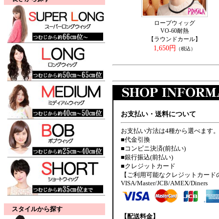
ロープウィッグ
VO-60耐熱
【ラウンドカール】
1,650円
（税込）
お支払い・送料について
お支払い方法は4種から選べます
■代金引換
■コンビニ決済(前払い)
■銀行振込(前払い)
■クレジットカード
【ご利用可能なクレジットカード
VISA/Master/JCB/AMEX/Diners
スタイルから探す
【配送料金】