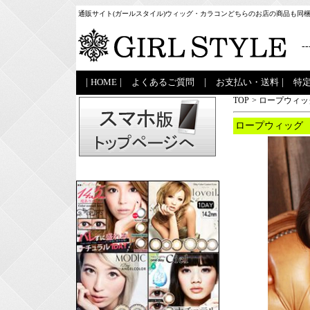
通販サイト(ガールスタイル)ウィッグ・カラコンどちらのお店の商品も同
--
|
HOME
|
よくあるご質問
|
お支払い・送料
|
特
TOP
>
ロープウィッ
ロープウィッグ 