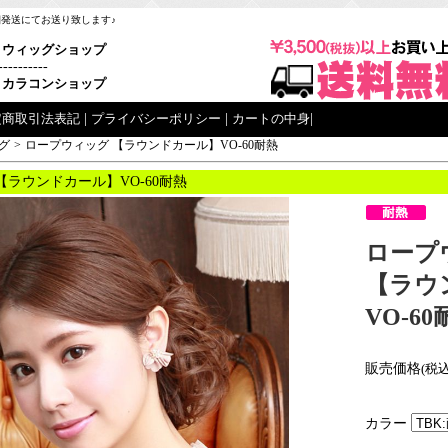
梱発送にてお送り致します♪
ウィッグショップ
----------
カラコンショップ
定商取引法表記
|
プライバシーポリシー
|
カートの中身
|
グ
>
ロープウィッグ 【ラウンドカール】VO-60耐熱
【ラウンドカール】VO-60耐熱
ロープ
【ラウ
VO-60
販売価格
(税込
カラー