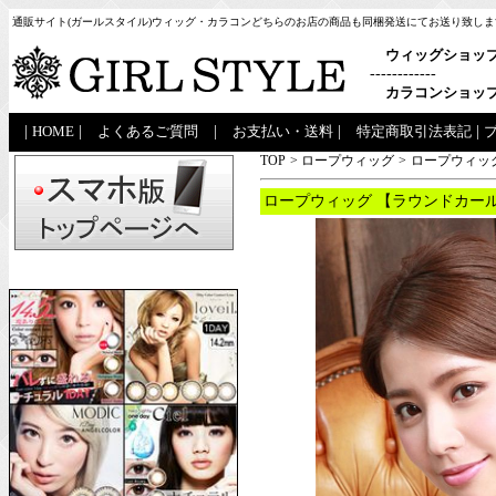
通販サイト(ガールスタイル)ウィッグ・カラコンどちらのお店の商品も同梱発送にてお送り致しま
ウィッグショッ
------------
カラコンショッ
|
HOME
|
よくあるご質問
|
お支払い・送料
|
特定商取引法表記
|
TOP
>
ロープウィッグ
>
ロープウィッグ
ロープウィッグ 【ラウンドカール】