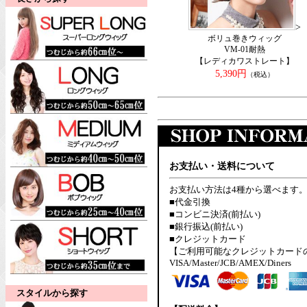
>
ボリュ巻きウィッグ
VM-01耐熱
【レディカワストレート】
5,390円
（税込）
お支払い・送料について
お支払い方法は4種から選べます
■代金引換
■コンビニ決済(前払い)
■銀行振込(前払い)
■クレジットカード
【ご利用可能なクレジットカード
VISA/Master/JCB/AMEX/Diners
スタイルから探す