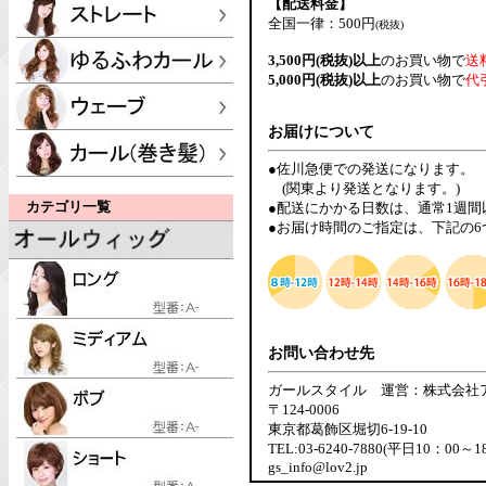
【配送料金】
全国一律：500円
(税抜)
3,500円(税抜)以上
のお買い物で
送
5,000円(税抜)以上
のお買い物で
代
お届けについて
●佐川急便での発送になります。
(関東より発送となります。)
カテゴリ一覧
●配送にかかる日数は、通常1週
●お届け時間のご指定は、下記の
お問い合わせ先
ガールスタイル 運営：株式会社
〒124-0006
東京都葛飾区堀切6-19-10
TEL:03-6240-7880(平日10：00～1
gs_info@lov2.jp