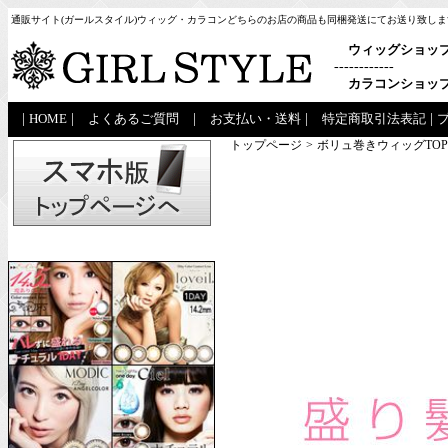
通販サイト(ガールスタイル)ウィッグ・カラコンどちらのお店の商品も同梱発送にてお送り致しま
ウィッグショッ
------------
カラコンショッ
|
HOME
|
よくあるご質問
|
お支払い・送料
|
特定商取引法表記
|
トップページ
>
ボリュ巻きウィッグTOP