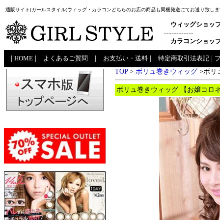
通販サイト(ガールスタイル)ウィッグ・カラコンどちらのお店の商品も同梱発送にてお送り致しま
ウィッグショッ
------------
カラコンショッ
|
HOME
|
よくあるご質問
|
お支払い・送料
|
特定商取引法表記
|
TOP
>
ボリュ巻きウィッグ
>ボリ
ボリュ巻きウィッグ 【お嬢コロネ】