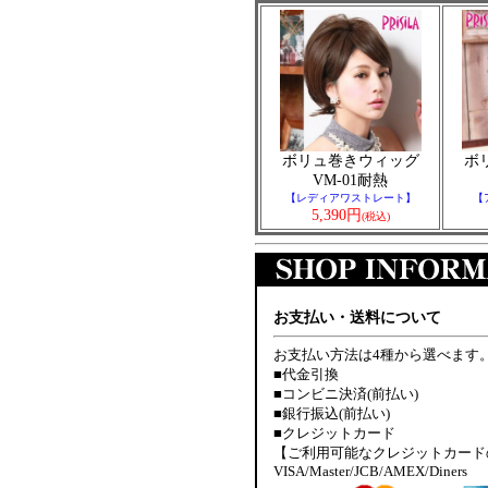
ボリュ巻きウィッグ
ボ
VM-01耐熱
【レディアワストレート】
【
5,390円
(税込)
お支払い・送料について
お支払い方法は4種から選べます
■代金引換
■コンビニ決済(前払い)
■銀行振込(前払い)
■クレジットカード
【ご利用可能なクレジットカード
VISA/Master/JCB/AMEX/Diners