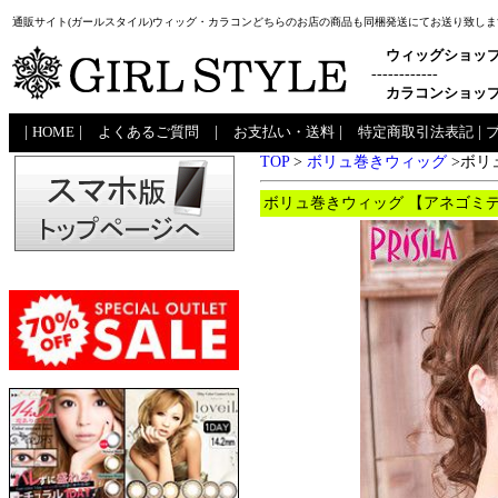
通販サイト(ガールスタイル)ウィッグ・カラコンどちらのお店の商品も同梱発送にてお送り致しま
ウィッグショッ
------------
カラコンショッ
|
HOME
|
よくあるご質問
|
お支払い・送料
|
特定商取引法表記
|
TOP
>
ボリュ巻きウィッグ
>ボリ
ボリュ巻きウィッグ 【アネゴミデ