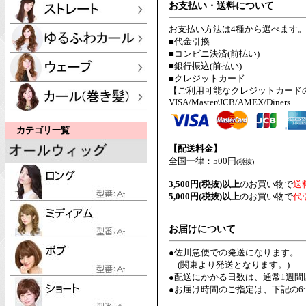
お支払い・送料について
お支払い方法は4種から選べます
■代金引換
■コンビニ決済(前払い)
■銀行振込(前払い)
■クレジットカード
【ご利用可能なクレジットカード
VISA/Master/JCB/AMEX/Diners
カテゴリ一覧
【配送料金】
全国一律：500円
(税抜)
3,500円(税抜)以上
のお買い物で
送
5,000円(税抜)以上
のお買い物で
代
お届けについて
●佐川急便での発送になります。
(関東より発送となります。)
●配送にかかる日数は、通常1週
●お届け時間のご指定は、下記の