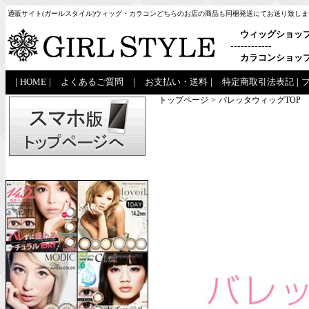
通販サイト(ガールスタイル)ウィッグ・カラコンどちらのお店の商品も同梱発送にてお送り致しま
ウィッグショッ
------------
カラコンショッ
|
HOME
|
よくあるご質問
|
お支払い・送料
|
特定商取引法表記
|
トップページ
>
バレッタウィッグTOP