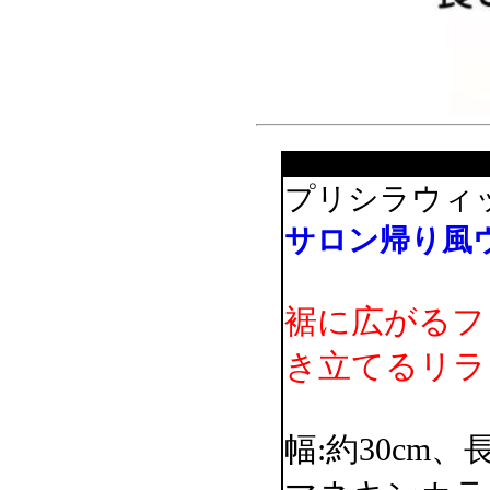
プリシラウィ
サロン帰り風
裾に広がるフ
き立てるリラ
幅:約30cm、長