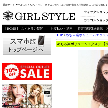
通販サイト(ガールスタイル)ウィッグ・カラコンどちらのお店の商品も同梱発送にてお送り致しま
ウィッグショッ
------------
カラコンショッ
|
HOME
|
よくあるご質問
|
お支払い・送料
|
特定商取引法表記
|
TOP
>
めちゃ楽ボリュームエクス
めちゃ楽ボリュームエクステ 【リ