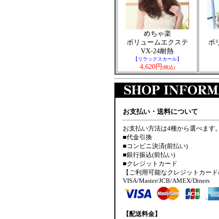
めちゃ楽
ボリュームエクステ
ボ
VX-24耐熱
【リラックスカール】
4,620円
(税込)
お支払い・送料について
お支払い方法は4種から選べます
■代金引換
■コンビニ決済(前払い)
■銀行振込(前払い)
■クレジットカード
【ご利用可能なクレジットカード
VISA/Master/JCB/AMEX/Diners
【配送料金】