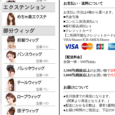
お支払い・送料について
お支払い方法は4種から選べます
■代金引換
■コンビニ決済(前払い)
■銀行振込(前払い)
■クレジットカード
【ご利用可能なクレジットカード
VISA/Master/JCB/AMEX/Diners
【配送料金】
全国一律：500円
(税抜)
3,500円(税抜)以上
のお買い物で
送
5,000円(税抜)以上
のお買い物で
代
お届けについて
●佐川急便での発送になります。
(関東より発送となります。)
●配送にかかる日数は、通常1週
●お届け時間のご指定は、下記の