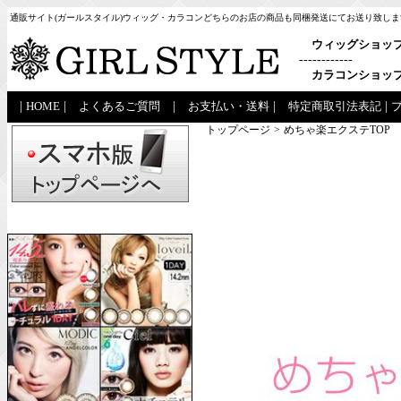
通販サイト(ガールスタイル)ウィッグ・カラコンどちらのお店の商品も同梱発送にてお送り致しま
ウィッグショッ
------------
カラコンショッ
|
HOME
|
よくあるご質問
|
お支払い・送料
|
特定商取引法表記
|
トップページ
>
めちゃ楽エクステTOP