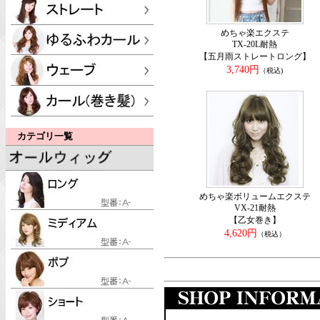
めちゃ楽エクステ
TX-20L耐熱
【五月雨ストレートロング】
3,740円
（税込)
カテゴリ一覧
めちゃ楽ボリュームエクステ
VX-21耐熱
【乙女巻き】
4,620円
（税込）