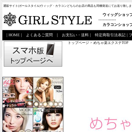
通販サイト(ガールスタイル)ウィッグ・カラコンどちらのお店の商品も同梱発送にてお送り致しま
ウィッグショッ
------------
カラコンショッ
|
HOME
|
よくあるご質問
|
お支払い・送料
|
特定商取引法表記
|
トップページ
>
めちゃ楽エクステTOP