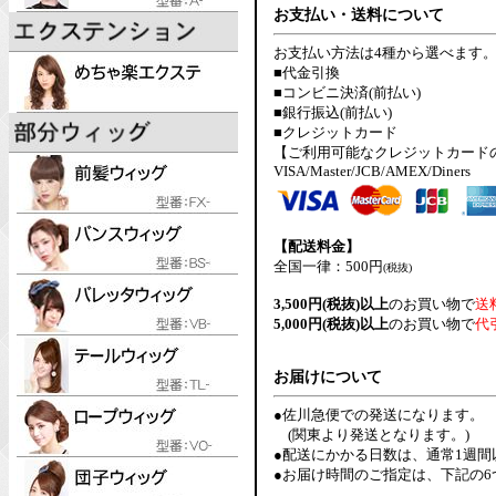
お支払い・送料について
お支払い方法は4種から選べます
■代金引換
■コンビニ決済(前払い)
■銀行振込(前払い)
■クレジットカード
【ご利用可能なクレジットカード
VISA/Master/JCB/AMEX/Diners
【配送料金】
全国一律：500円
(税抜)
3,500円(税抜)以上
のお買い物で
送
5,000円(税抜)以上
のお買い物で
代
お届けについて
●佐川急便での発送になります。
(関東より発送となります。)
●配送にかかる日数は、通常1週
●お届け時間のご指定は、下記の