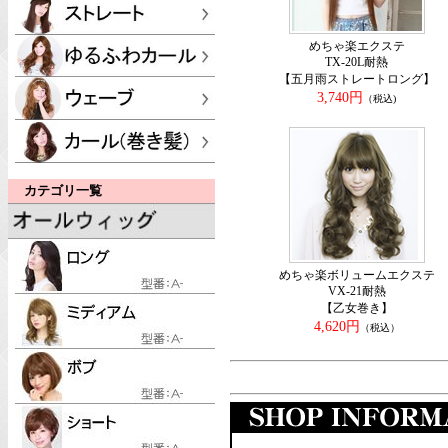
めちゃ楽エクステ
TX-20L耐熱
【五月雨ストレートロング】
3,740円
（税込)
カテゴリ一覧
めちゃ楽ボリュームエクステ
VX-21耐熱
【乙女巻き】
4,620円
（税込）