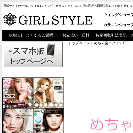
通販サイト(ガールスタイル)ウィッグ・カラコンどちらのお店の商品も同梱発送にてお送り致しま
ウィッグショッ
------------
カラコンショッ
|
HOME
|
よくあるご質問
|
お支払い・送料
|
特定商取引法表記
|
トップページ
>
めちゃ楽エクステTOP