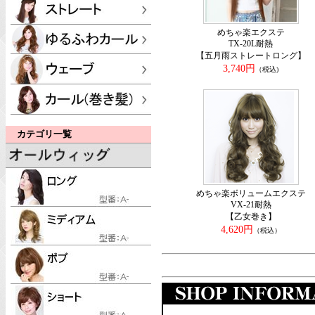
めちゃ楽エクステ
TX-20L耐熱
【五月雨ストレートロング】
3,740円
（税込)
カテゴリ一覧
めちゃ楽ボリュームエクステ
VX-21耐熱
【乙女巻き】
4,620円
（税込）