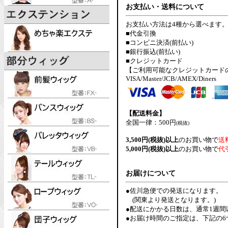
お支払い・送料について
お支払い方法は4種から選べます
■代金引換
■コンビニ決済(前払い)
■銀行振込(前払い)
■クレジットカード
【ご利用可能なクレジットカード
VISA/Master/JCB/AMEX/Diners
【配送料金】
全国一律：500円
(税抜)
3,500円(税抜)以上
のお買い物で
送
5,000円(税抜)以上
のお買い物で
代
お届けについて
●佐川急便での発送になります。
(関東より発送となります。)
●配送にかかる日数は、通常1週
●お届け時間のご指定は、下記の