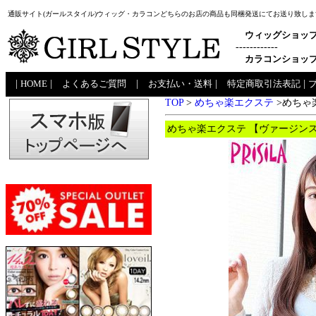
通販サイト(ガールスタイル)ウィッグ・カラコンどちらのお店の商品も同梱発送にてお送り致しま
ウィッグショッ
------------
カラコンショッ
|
HOME
|
よくあるご質問
|
お支払い・送料
|
特定商取引法表記
|
TOP
>
めちゃ楽エクステ
>めちゃ
めちゃ楽エクステ 【ヴァージンス