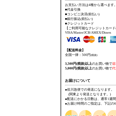
お支払い方法は4種から選べます
■代金引換
■コンビニ決済(前払い)
■銀行振込(前払い)
■クレジットカード
【ご利用可能なクレジットカード
VISA/Master/JCB/AMEX/Diners
【配送料金】
全国一律：500円
(税抜)
3,500円(税抜)以上
のお買い物で
送
5,000円(税抜)以上
のお買い物で
代
お届けについて
●佐川急便での発送になります。
(関東より発送となります。)
●配送にかかる日数は、通常1週
●お届け時間のご指定は、下記の