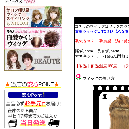
コチラのウィッグはワックスや
着用ウィッグ→TX-21S【乙女
毛先をちらし毛束感・透け感
幅:約33cm、長さ:約34cm
マネキンカラー/TMGX:耐
【耐熱】耐熱温度180度、
ウィッグの着け方