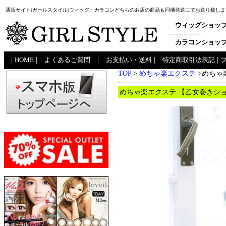
通販サイト(ガールスタイル)ウィッグ・カラコンどちらのお店の商品も同梱発送にてお送り致しま
ウィッグショッ
------------
カラコンショッ
|
HOME
|
よくあるご質問
|
お支払い・送料
|
特定商取引法表記
|
TOP
>
めちゃ楽エクステ
>めちゃ
めちゃ楽エクステ 【乙女巻きショー