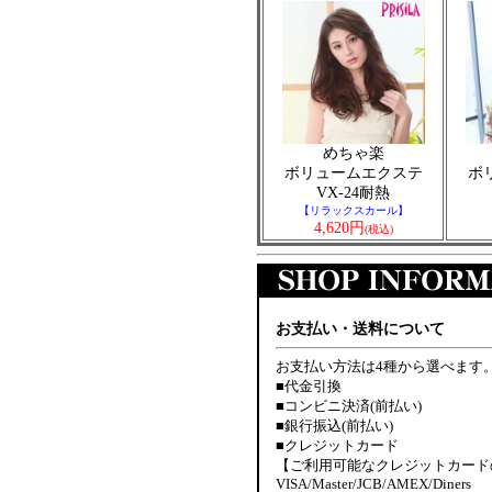
めちゃ楽
ボリュームエクステ
ボ
VX-24耐熱
【リラックスカール】
4,620円
(税込)
お支払い・送料について
お支払い方法は4種から選べます
■代金引換
■コンビニ決済(前払い)
■銀行振込(前払い)
■クレジットカード
【ご利用可能なクレジットカード
VISA/Master/JCB/AMEX/Diners