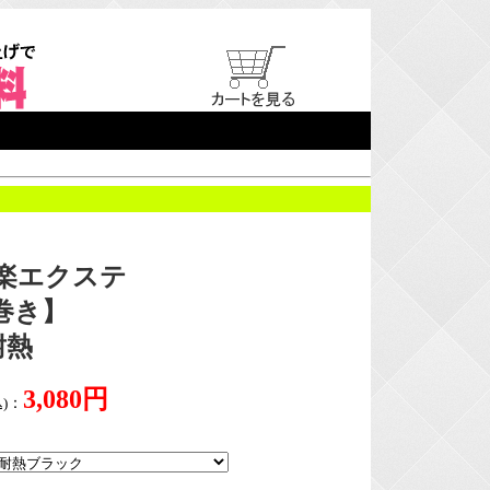
楽エクステ
巻き】
耐熱
3,080円
)
：