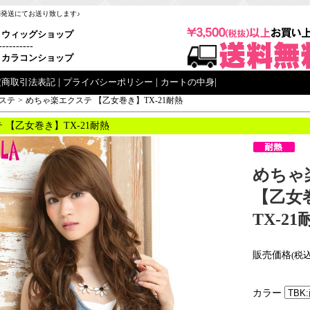
梱発送にてお送り致します♪
ウィッグショップ
----------
カラコンショップ
定商取引法表記
|
プライバシーポリシー
|
カートの中身
|
ステ
>
めちゃ楽エクステ 【乙女巻き】TX-21耐熱
 【乙女巻き】TX-21耐熱
めちゃ
【乙女
TX-21
販売価格
(税込
カラー