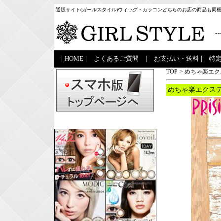
通販サイト(ガールスタイル)ウィッグ・カラコンどちらのお店の商品も同
--
|
HOME
|
よくあるご質問
|
お支払い・送料
|
特
TOP
>
めちゃ楽エク
めちゃ楽エクステ