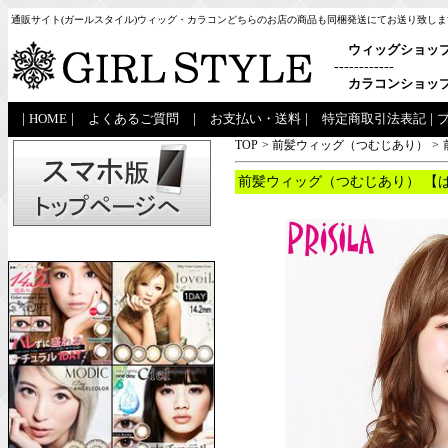
通販サイト(ガールスタイル)ウィッグ・カラコンどちらのお店の商品も同梱発送にてお送り致しま
ウィッグショッ
------------
カラコンショッ
|
HOME
|
よくあるご質問
|
お支払い・送料
|
特定商取引法表記
|
TOP
>
前髪ウィッグ（つむじあり）
>
前髪ウィッグ（つむじあり） 【ぱ