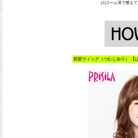
(3)コーム等で整え
前髪ウィッグ（つむじあり） 【ぱ