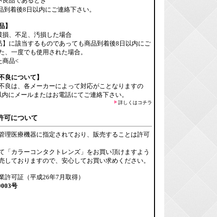
不良品であるとき
品到着後8日以内にご連絡下さい。
品】
破損、不足、汚損した場合
品】に該当するものであっても商品到着後8日以内にご
た、一度でも使用された場合。
た商品<
不良について】
不良は、各メーカーによって対応がことなりますの
以内にメールまたはお電話にてご連絡下さい。
詳しくはコチラ
許可について
管理医療機器に指定されており、販売することは許可
て「カラーコンタクトレンズ」をお買い頂けますよう
売しておりますので、安心してお買い求めください。
業許可証（平成26年7月取得）
0003号