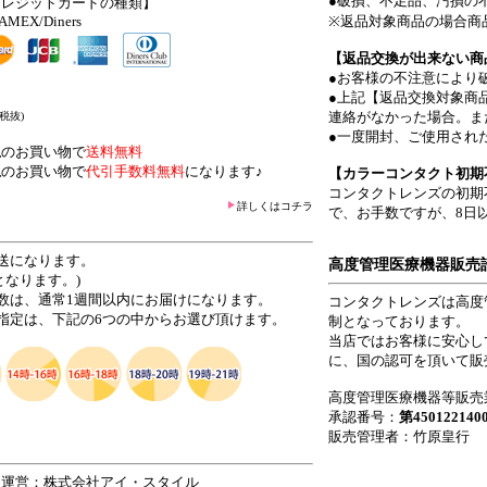
●破損、不足品、汚損の
クレジットカードの種類】
/AMEX/Diners
※返品対象商品の場合商
【返品交換が出来ない商
●お客様の不注意により
●上記【返品交換対象商
連絡がなかった場合。ま
(税抜)
●一度開封、ご使用され
上
のお買い物で
送料無料
上
のお買い物で
代引手数料無料
になります♪
【カラーコンタクト初期
コンタクトレンズの初期
詳しくはコチラ
で、お手数ですが、8日
送になります。
高度管理医療機器販売
なります。)
数は、通常1週間以内にお届けになります。
コンタクトレンズは高度
指定は、下記の6つの中からお選び頂けます。
制となっております。
当店ではお客様に安心し
に、国の認可を頂いて販
高度管理医療機器等販売
承認番号：
第450122140
販売管理者：竹原皇行
 運営：株式会社アイ・スタイル