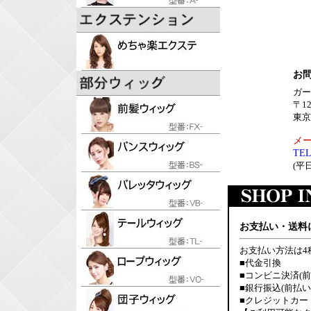
お
ガー
〒12
東京
メール
TEL
(平日
お支払い・送料
お支払い方法は4
■代金引換
■コンビニ決済(前
■銀行振込(前払い
■クレジットカー