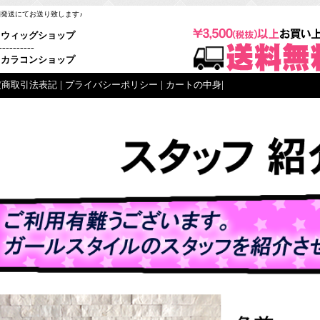
梱発送にてお送り致します♪
ウィッグショップ
----------
カラコンショップ
定商取引法表記
|
プライバシーポリシー
|
カートの中身
|