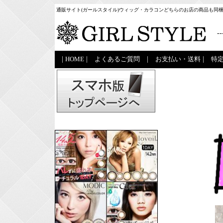
通販サイト(ガールスタイル)ウィッグ・カラコンどちらのお店の商品も同
--
|
HOME
|
よくあるご質問
|
お支払い・送料
|
特