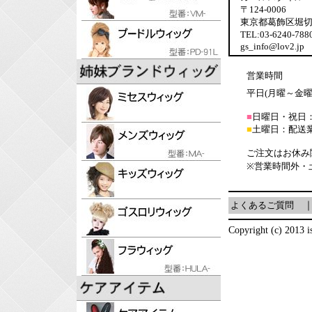
〒124-0006
東京都葛飾区堀切6-
TEL:03-6240-7
gs_info@lov2.jp
営業時間
平日(月曜～金曜日)
■
日曜日・祝日
■
土曜日：配送
ご注文はお休み
※営業時間外・
よくあるご質問
Copyright (c) 2013 is