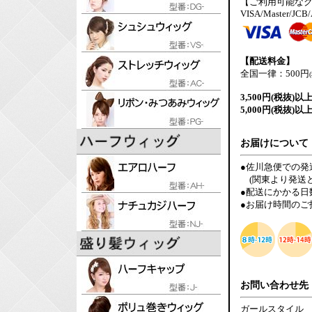
【ご利用可能な
VISA/Master/JCB
【配送料金】
全国一律：500円
3,500円(税抜)以
5,000円(税抜)以
お届けについて
●佐川急便での発
(関東より発送と
●配送にかかる日
●お届け時間のご
お問い合わせ先
ガールスタイル