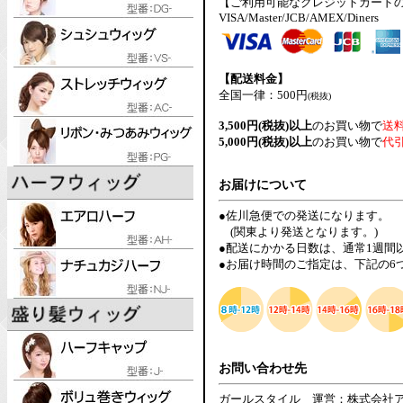
【ご利用可能なクレジットカード
VISA/Master/JCB/AMEX/Diners
【配送料金】
全国一律：500円
(税抜)
3,500円(税抜)以上
のお買い物で
送
5,000円(税抜)以上
のお買い物で
代
お届けについて
●佐川急便での発送になります。
(関東より発送となります。)
●配送にかかる日数は、通常1週間
●お届け時間のご指定は、下記の6
お問い合わせ先
ガールスタイル 運営：株式会社