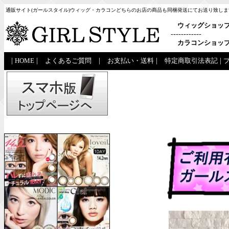
通販サイト(ガールスタイル)ウィッグ・カラコンどちらのお店の商品も同梱発送にてお送り致しま
ウィッグショッ
------------
カラコンショッ
|
HOME
|
よくあるご質問
|
お支払い・送料
|
特定商取引法表記
|