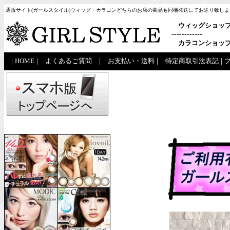
通販サイト(ガールスタイル)ウィッグ・カラコンどちらのお店の商品も同梱発送にてお送り致しま
ウィッグショッ
------------
カラコンショッ
|
HOME
|
よくあるご質問
|
お支払い・送料
|
特定商取引法表記
|