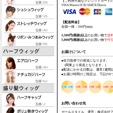
【ご利用可能なクレジットカード
VISA/Master/JCB/AMEX/Diners
【配送料金】
全国一律：500円
(税抜)
3,500円(税抜)以上
のお買い物で
送
5,000円(税抜)以上
のお買い物で
代
お届けについて
●佐川急便での発送になります。
(関東より発送となります。)
●配送にかかる日数は、通常1週間
●お届け時間のご指定は、下記の6
お問い合わせ先
ガールスタイル 運営：株式会社