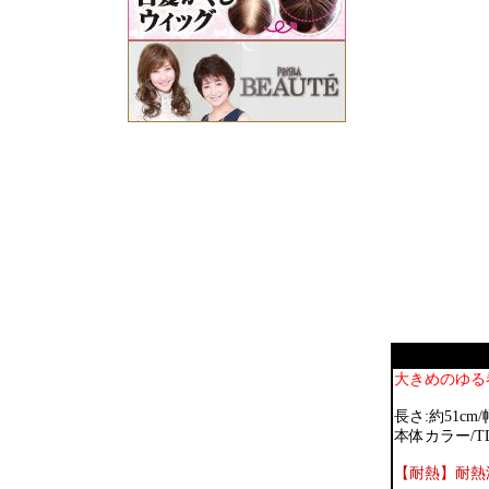
大きめのゆる
長さ:約51cm
本体カラー/T
【耐熱】耐熱