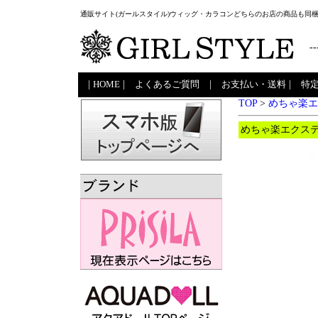
通販サイト(ガールスタイル)ウィッグ・カラコンどちらのお店の商品も同
--
|
HOME
|
よくあるご質問
|
お支払い・送料
|
特
TOP
>
めちゃ楽エ
めちゃ楽エクステ