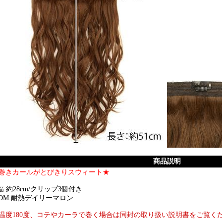
商品説明
巻きカールがとびきりスウィート★
/幅:約28cm/クリップ3個付き
DM:耐熱デイリーマロン
温度180度、コテやカーラで巻く場合は同封の取り扱い説明書をご覧く