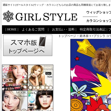
通販サイト(ガールスタイル)ウィッグ・カラコンどちらのお店の商品も同梱発送にてお送り致しま
ウィッグショッ
------------
カラコンショッ
|
HOME
|
よくあるご質問
|
お支払い・送料
|
特定商取引法表記
|
トップページ
>
鈴木奈々×プリシラ コ