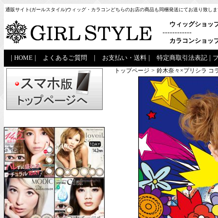
通販サイト(ガールスタイル)ウィッグ・カラコンどちらのお店の商品も同梱発送にてお送り致しま
ウィッグショッ
------------
カラコンショッ
|
HOME
|
よくあるご質問
|
お支払い・送料
|
特定商取引法表記
|
トップページ
>
鈴木奈々×プリシラ コ