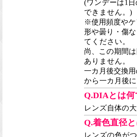
(ワンデーは1
できません。)
※使用頻度やケ
形や曇り・傷な
てください。
尚、この期間は
ありません。
一カ月後交換用
から一カ月後に
Q.DIAとは
レンズ自体の大
Q.着色直径
レンズの色がつ