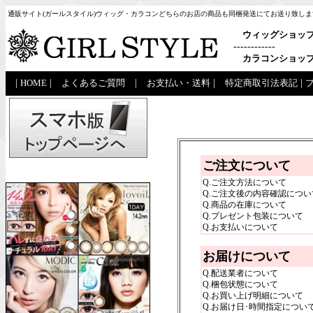
通販サイト(ガールスタイル)ウィッグ・カラコンどちらのお店の商品も同梱発送にてお送り致しま
ウィッグショッ
------------
カラコンショッ
|
HOME
|
よくあるご質問
|
お支払い・送料
|
特定商取引法表記
|
ご注文について
Q.ご注文方法について
Q.ご注文後の内容確認につい
Q.商品の在庫について
Q.プレゼント包装について
Q.お支払いについて
お届けについて
Q.配送業者について
Q.梱包状態について
Q.お買い上げ明細について
Q.お届け日･時間指定につい