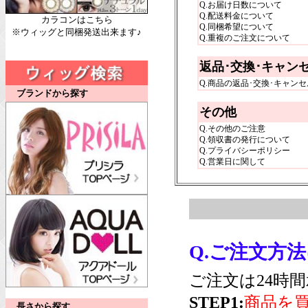
Q.お届け日数について
Q.配送料金について
カラコンはこちら
Q.同梱希望について
※ウィッグと同梱発送出来ます♪
Q.重複のご注文について
返品･交換･キャン
Q.商品の返品･交換･キャン
ブランドから探す
その他
Q.その他のご注意
Q.領収書の発行について
Q.プライバシーポリシー
Q.営業日に関して
Q.ご注文方
ご注文は24時
STEP1:
商品を
長さから探す