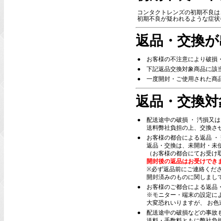
コンタクトレンズの初期不良は
初期不良が疑われるような症状
返品・交換が
●
お客様の不注意により破損
●
下記返品交換対象商品に該
●
一度開封・ご使用された商
返品・交換対
●
配送途中の破損 ・ 汚損又
送料弊社負担の上、交換さ
●
お客様の都合による返品 ・
返品・交換は、未開封・未
（お客様の都合にてお受け
開封後の返品はお受けでき
※必ず返品前にご連絡くだ
開封済みのものに関しまし
●
お客様のご都合による返品
※モニター・端末の設定に
大変恐れいりますが、 お
●
配送途中の破損などの事故
送料・手数料ともに弊社負