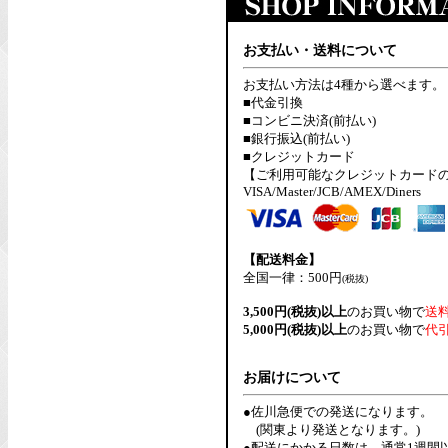
お支払い・送料について
お支払い方法は4種から選べます。
■代金引換
■コンビニ決済(前払い)
■銀行振込(前払い)
■クレジットカード
【ご利用可能なクレジットカード
VISA/Master/JCB/AMEX/Diners
【配送料金】
全国一律：500円
(税抜)
3,500円(税抜)以上
のお買い物で
送
5,000円(税抜)以上
のお買い物で
代
お届けについて
●佐川急便での発送になります。
(関東より発送となります。)
●配送にかかる日数は、通常1週間