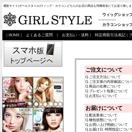
通販サイト(ガールスタイル)ウィッグ・カラコンどちらのお店の商品も同梱発送にてお送り致しま
ウィッグショッ
------------
カラコンショッ
|
HOME
|
よくあるご質問
|
お支払い・送料
|
特定商取引法表記
|
ご注文について
Q.ご注文方法について
Q.ご注文後の内容確認につい
Q.商品の在庫について
Q.プレゼント包装について
Q.お支払いについて
お届けについて
Q.配送業者について
Q.梱包状態について
Q.お買い上げ明細について
Q.お届け日･時間指定につい