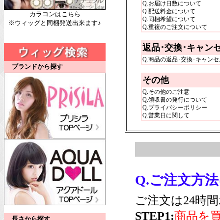
Q.お届け日数について
Q.配送料金について
カラコンはこちら
Q.同梱希望について
※ウィッグと同梱発送出来ます♪
Q.重複のご注文について
返品･交換･キャン
Q.商品の返品･交換･キャン
ブランドから探す
その他
Q.その他のご注意
Q.領収書の発行について
Q.プライバシーポリシー
Q.営業日に関して
Q.ご注文方
ご注文は24時
STEP1:
商品を
長さから探す