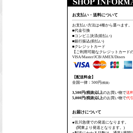
お支払い・送料について
お支払い方法は4種から選べます。
■代金引換
■コンビニ決済(前払い)
■銀行振込(前払い)
■クレジットカード
【ご利用可能なクレジットカード
VISA/Master/JCB/AMEX/Diners
【配送料金】
全国一律：500円
(税抜)
3,500円(税抜)以上
のお買い物で
送
5,000円(税抜)以上
のお買い物で
代
お届けについて
●佐川急便での発送になります。
(関東より発送となります。)
●配送にかかる日数は、通常1週間