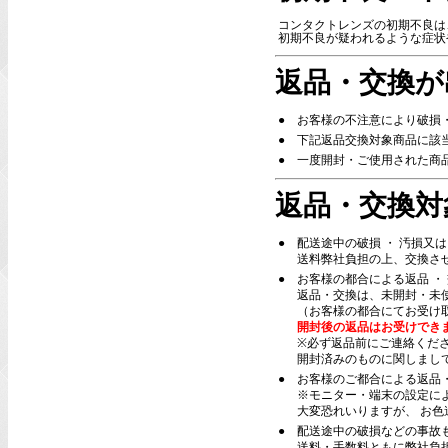
コンタクトレンズの初期不良は
初期不良が疑われるような症状
返品・交換が
●
お客様の不注意により破損
●
下記返品交換対象商品に該
●
一度開封・ご使用された商
返品・交換対
●
配送途中の破損 ・ 汚損又
送料弊社負担の上、交換さ
●
お客様の都合による返品 ・
返品・交換は、未開封・未
（お客様の都合にてお受け
開封後の返品はお受けでき
※必ず返品前にご連絡くだ
開封済みのものに関しまし
●
お客様のご都合による返品
※モニター・端末の設定に
大変恐れいりますが、 お
●
配送途中の破損などの事故
送料・手数料ともに弊社負