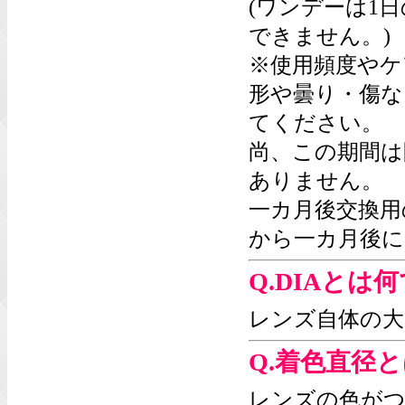
(ワンデーは1
できません。)
※使用頻度やケ
形や曇り・傷な
てください。
尚、この期間は
ありません。
一カ月後交換用
から一カ月後に
Q.DIAとは
レンズ自体の大
Q.着色直径
レンズの色がつ