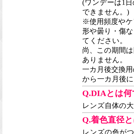
(ワンデーは1
できません。)
※使用頻度やケ
形や曇り・傷な
てください。
尚、この期間は
ありません。
一カ月後交換用
から一カ月後に
Q.DIAとは
レンズ自体の大
Q.着色直径
レンズの色がつ