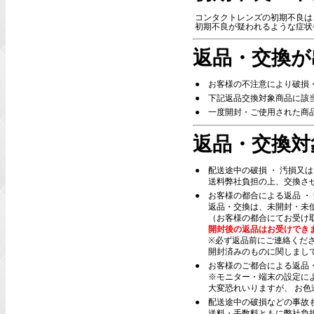
コンタクトレンズの初期不良は
初期不良が疑われるような症状
返品・交換が
●
お客様の不注意により破損
●
下記返品交換対象商品に該
●
一度開封・ご使用された商
返品・交換対
●
配送途中の破損 ・ 汚損又
送料弊社負担の上、交換さ
●
お客様の都合による返品 ・
返品・交換は、未開封・未
（お客様の都合にてお受け
開封後の返品はお受けでき
※必ず返品前にご連絡くだ
開封済みのものに関しまし
●
お客様のご都合による返品
※モニター・端末の設定に
大変恐れいりますが、 お
●
配送途中の破損などの事故
送料・手数料ともに弊社負