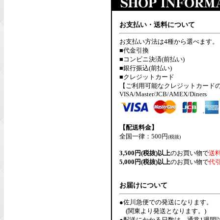
お支払い・送料について
お支払い方法は4種から選べます。
■代金引換
■コンビニ決済(前払い)
■銀行振込(前払い)
■クレジットカード
【ご利用可能なクレジットカード
VISA/Master/JCB/AMEX/Diners
【配送料金】
全国一律：500円
(税抜)
3,500円(税抜)以上
のお買い物で
送
5,000円(税抜)以上
のお買い物で
代
お届けについて
●佐川急便での発送になります。
(関東より発送となります。)
●配送にかかる日数は、通常1週間