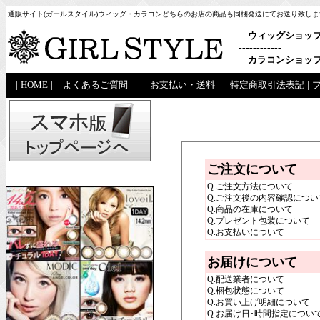
通販サイト(ガールスタイル)ウィッグ・カラコンどちらのお店の商品も同梱発送にてお送り致しま
ウィッグショッ
------------
カラコンショッ
|
HOME
|
よくあるご質問
|
お支払い・送料
|
特定商取引法表記
|
ご注文について
Q.ご注文方法について
Q.ご注文後の内容確認につい
Q.商品の在庫について
Q.プレゼント包装について
Q.お支払いについて
お届けについて
Q.配送業者について
Q.梱包状態について
Q.お買い上げ明細について
Q.お届け日･時間指定につい