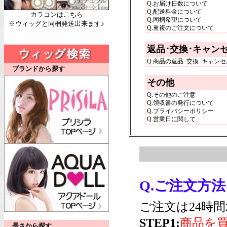
Q.お届け日数について
Q.配送料金について
カラコンはこちら
Q.同梱希望について
※ウィッグと同梱発送出来ます♪
Q.重複のご注文について
返品･交換･キャン
Q.商品の返品･交換･キャン
ブランドから探す
その他
Q.その他のご注意
Q.領収書の発行について
Q.プライバシーポリシー
Q.営業日に関して
Q.ご注文方
ご注文は24時
STEP1:
商品を
長さから探す