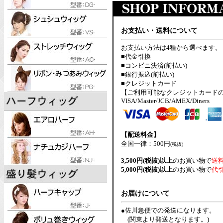
お支払い・送料について
お支払い方法は4種から選べます。
■代金引換
■コンビニ決済(前払い)
■銀行振込(前払い)
■クレジットカード
【ご利用可能なクレジットカード
VISA/Master/JCB/AMEX/Diners
【配送料金】
全国一律：500円
(税抜)
3,500円(税抜)以上
のお買い物で
送
5,000円(税抜)以上
のお買い物で
代
お届けについて
●佐川急便での発送になります。
(関東より発送となります。)