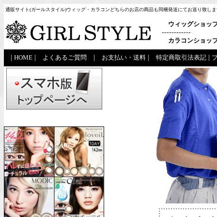
通販サイト(ガールスタイル)ウィッグ・カラコンどちらのお店の商品も同梱発送にてお送り致しま
ウィッグショッ
------------
カラコンショッ
|
HOME
|
よくあるご質問
|
お支払い・送料
|
特定商取引法表記
|