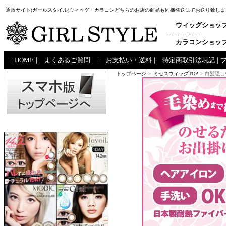
通販サイト(ガールスタイル)ウィッグ・カラコンどちらのお店の商品も同梱発送にてお送り致しま
ウィッグショッ
------------
カラコンショッ
|
HOME
|
よくあるご質問
|
お支払い・送料
|
特定商取引法表記
|
トップページ
>
ミセスウィッグTOP
> 白髪隠し