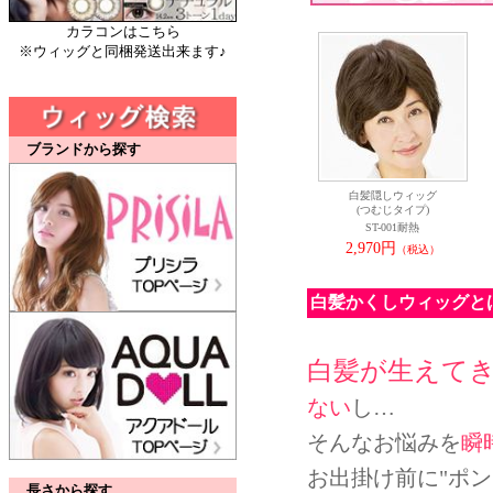
カラコンはこちら
※ウィッグと同梱発送出来ます♪
ブランドから探す
白髪隠しウィッグ
(つむじタイプ)
ST-001耐熱
2,970円
（税込）
白髪かくしウィッグと
白髪が生えて
ない
し…
そんなお悩みを
瞬
お出掛け前に"ポ
長さから探す