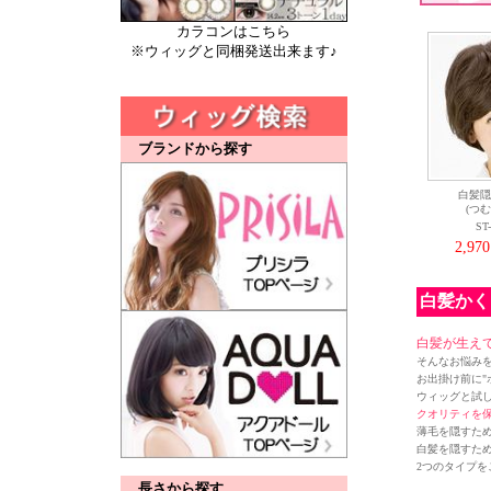
カラコンはこちら
※ウィッグと同梱発送出来ます♪
ブランドから探す
白髪隠
(つ
ST
2,97
白髪かく
白髪が生え
そんなお悩み
お出掛け前に"
ウィッグと試
クオリティを
薄毛を隠すた
白髪を隠すた
2つのタイプを
長さから探す