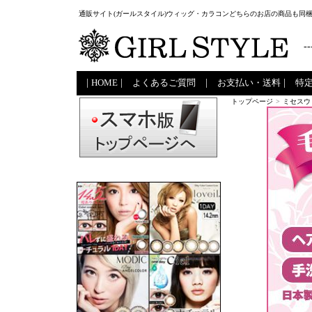
通販サイト(ガールスタイル)ウィッグ・カラコンどちらのお店の商品も同
--
|
HOME
|
よくあるご質問
|
お支払い・送料
|
特
トップページ
>
ミセスウ