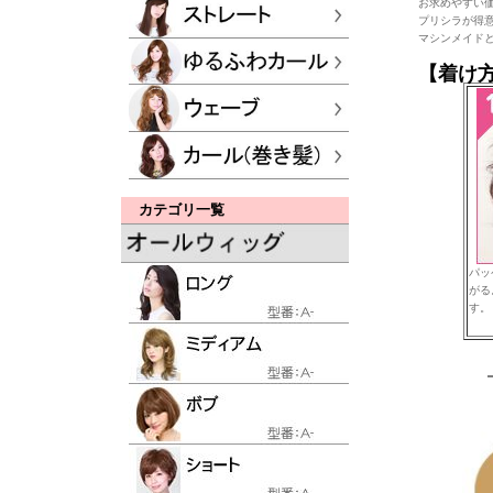
お求めやすい
プリシラが得
マシンメイド
【着け
カテゴリ一覧
パッ
がる
す。