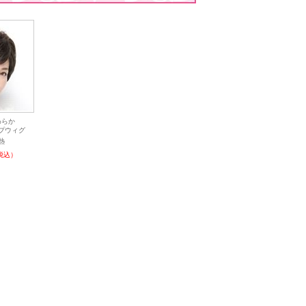
わらか
プウィグ
耐熱
税込）