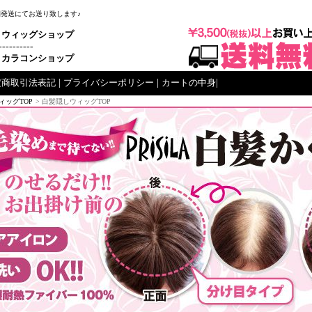
梱発送にてお送り致します♪
ウィッグショップ
----------
カラコンショップ
定商取引法表記
|
プライバシーポリシー
|
カートの中身
|
ィッグTOP
> 白髪隠しウィッグTOP