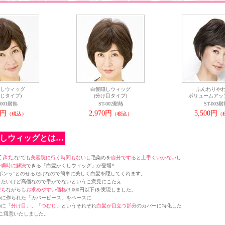
しウィッグ
白髪隠しウィッグ
ふんわりや
むじタイプ)
(分け目タイプ)
ボリュームアッ
-001耐熱
ST-002耐熱
ST-003
0円
2,970円
5,500円
（税込）
（税込）
（
しウィッグとは…
てきた
な!でも
美容院に行く時間もない
し毛染めを
自分ですると上手くいかない
し…
を
瞬時に解決
できる「白髪かくしウィッグ」が登場!!
ポンッ”とのせるだけなので簡単に美しく白髪を隠してくれます。
したいけど高価なので手がでないというご意見にこたえ
保ち
ながらも
お求めやすい価格
(3,000円以下)を実現しました。
めに作られた「カバーピース」をベースに
めに「
分け目
」、「
つむじ
」というそれぞれ
白髪が目立つ部分
のカバーに特化した
ご用意いたしました。