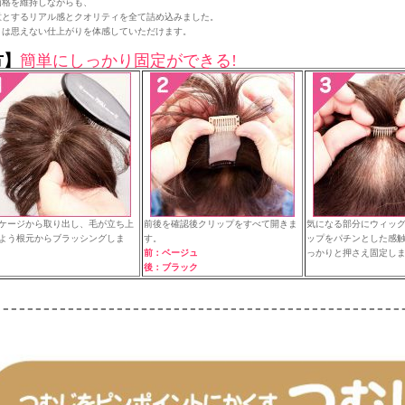
価格
を維持しながらも、
意とするリアル感とクオリティを全て詰め込みました。
とは思えない仕上がりを体感していただけます。
方】
簡単にしっかり固定ができる!
ケージから取り出し、毛が立ち上
前後を確認後クリップをすべて開きま
気になる部分にウィッ
よう根元からブラッシングしま
す。
ップをパチンとした感
前：ベージュ
っかりと押さえ固定し
後：ブラック