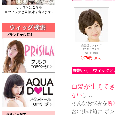
カラコンはこちら
※ウィッグと同梱発送出来ます♪
ブランドから探す
白髪隠しウィッグ
(つむじタイプ)
ST-001耐熱
2,970円
（税込）
白髪かくしウィッグと
白髪が生えて
ない
し…
そんなお悩みを
瞬
お出掛け前に"ポ
長さから探す