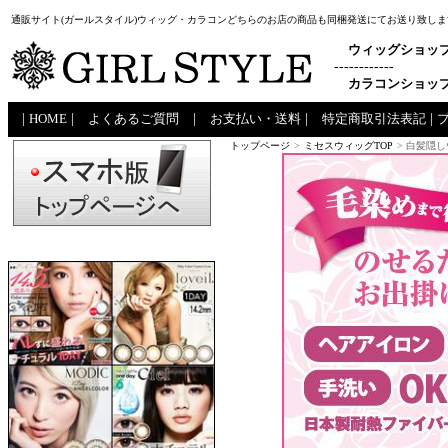
通販サイト(ガールスタイル)ウィッグ・カラコンどちらのお店の商品も同梱発送にてお送り致しま
ウィッグショッ
------------
カラコンショッ
|
HOME
|
よくあるご質問
|
お支払い・送料
|
特定商取引法表記
|
トップページ
>
ミセスウィッグTOP
> 白髪隠し