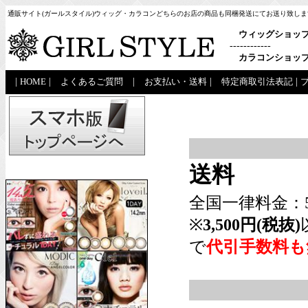
通販サイト(ガールスタイル)ウィッグ・カラコンどちらのお店の商品も同梱発送にてお送り致しま
ウィッグショッ
------------
カラコンショッ
|
HOME
|
よくあるご質問
|
お支払い・送料
|
特定商取引法表記
|
送料
全国一律料金：5
※
3,500円(税抜)
で
代引手数料も