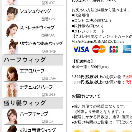
お支払い方法は4種から選べます。
■代金引換
■コンビニ決済(前払い)
■銀行振込(前払い)
■クレジットカード
【ご利用可能なクレジットカード
VISA/Master/JCB/AMEX/Diners
【配送料金】
全国一律：500円
(税抜)
3,500円(税抜)以上
のお買い物で
送
5,000円(税抜)以上
のお買い物で
代
お届けについて
●佐川急便での発送になります。
(関東より発送となります。)
●配送にかかる日数は、通常1週間
●お届け時間のご指定は、下記の6