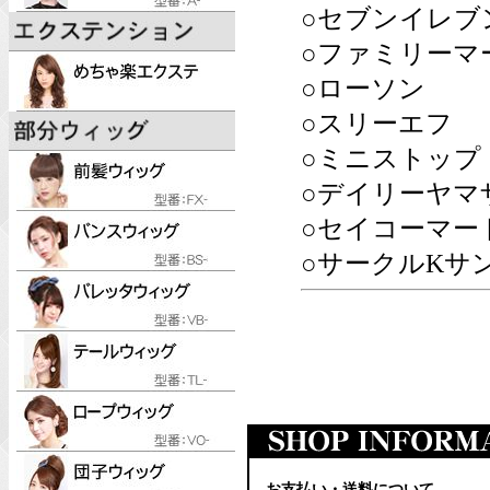
○セブンイレブ
○ファミリーマ
○ローソン
○スリーエフ
○ミニストップ
○デイリーヤマ
○セイコーマー
○サークルKサ
お支払い・送料について