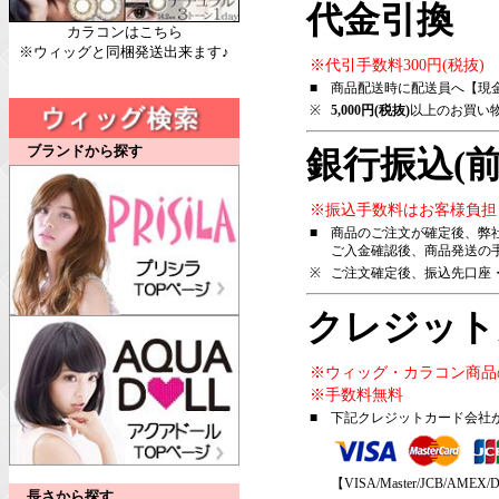
代金引換
カラコンはこちら
※ウィッグと同梱発送出来ます♪
※代引手数料300円(税抜)
■
商品配送時に配送員へ【現
※
5,000円(税抜)
以上のお買い
ブランドから探す
銀行振込(前
※振込手数料はお客様負担
■
商品のご注文が確定後、弊
ご入金確認後、商品発送の
※
ご注文確定後、振込先口座
クレジット
※ウィッグ・カラコン商品
※手数料無料
■
下記クレジットカード会社
【VISA/Master/JCB/AMEX/D
長さから探す