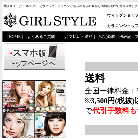
通販サイト(ガールスタイル)ウィッグ・カラコンどちらのお店の商品も同梱発送にてお送り致しま
ウィッグショッ
------------
カラコンショッ
|
HOME
|
よくあるご質問
|
お支払い・送料
|
特定商取引法表記
|
送料
全国一律料金：5
※
3,500円(税抜)
で
代引手数料も