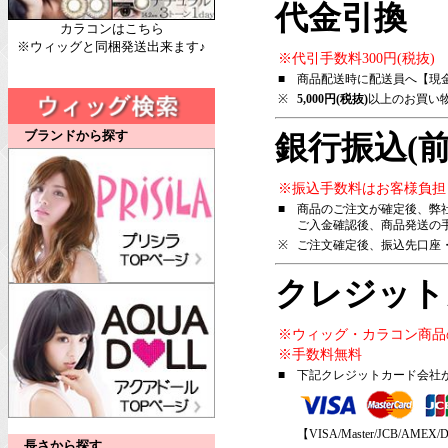
代金引換
カラコンはこちら
※ウィッグと同梱発送出来ます♪
※代引手数料300円(税抜)
■
商品配送時に配送員へ【現
※
5,000円(税抜)
以上のお買い
ブランドから探す
銀行振込(前
※振込手数料はお客様負担
■
商品のご注文が確定後、弊
ご入金確認後、商品発送の
※
ご注文確定後、振込先口座
クレジット
※ウィッグ・カラコン商品
※手数料無料
■
下記クレジットカード会社
【VISA/Master/JCB/AMEX/D
長さから探す