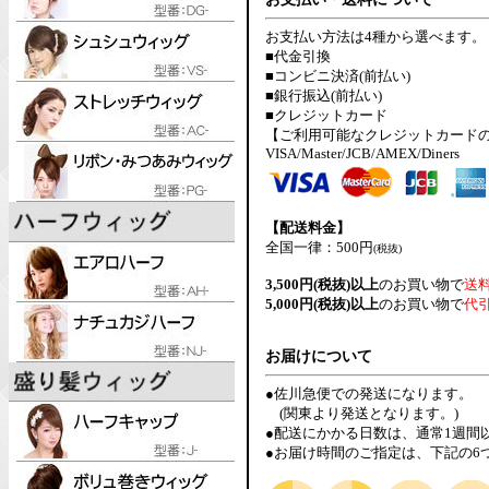
お支払い方法は4種から選べます。
■代金引換
■コンビニ決済(前払い)
■銀行振込(前払い)
■クレジットカード
【ご利用可能なクレジットカード
VISA/Master/JCB/AMEX/Diners
【配送料金】
全国一律：500円
(税抜)
3,500円(税抜)以上
のお買い物で
送
5,000円(税抜)以上
のお買い物で
代
お届けについて
●佐川急便での発送になります。
(関東より発送となります。)
●配送にかかる日数は、通常1週間
●お届け時間のご指定は、下記の6