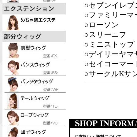
○セブンイレブ
○ファミリーマ
○ローソン
○スリーエフ
○ミニストップ
○デイリーヤマ
○セイコーマー
○サークルKサ
お支払い・送料について