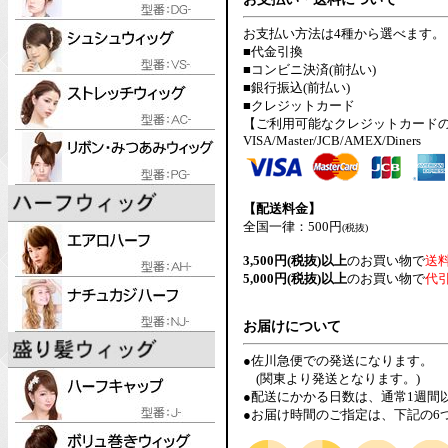
お支払い方法は4種から選べます。
■代金引換
■コンビニ決済(前払い)
■銀行振込(前払い)
■クレジットカード
【ご利用可能なクレジットカード
VISA/Master/JCB/AMEX/Diners
【配送料金】
全国一律：500円
(税抜)
3,500円(税抜)以上
のお買い物で
送
5,000円(税抜)以上
のお買い物で
代
お届けについて
●佐川急便での発送になります。
(関東より発送となります。)
●配送にかかる日数は、通常1週間
●お届け時間のご指定は、下記の6