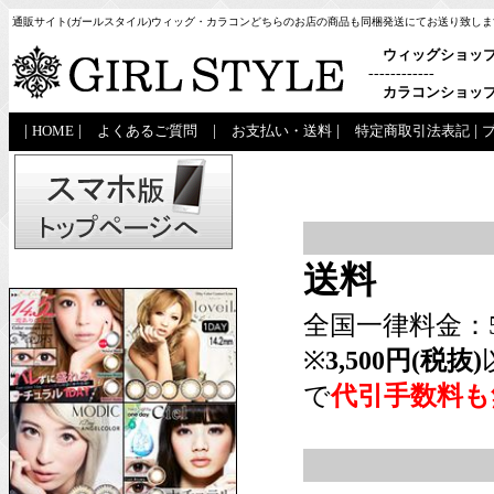
通販サイト(ガールスタイル)ウィッグ・カラコンどちらのお店の商品も同梱発送にてお送り致しま
ウィッグショッ
------------
カラコンショッ
|
HOME
|
よくあるご質問
|
お支払い・送料
|
特定商取引法表記
|
送料
全国一律料金：5
※
3,500円(税抜)
で
代引手数料も