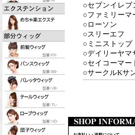
○セブンイレブ
○ファミリーマ
○ローソン
○スリーエフ
○ミニストップ
○デイリーヤマ
○セイコーマー
○サークルKサ
お支払い・送料について