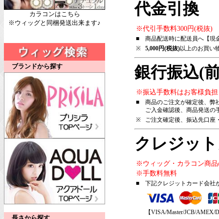
代金引換
カラコンはこちら
※ウィッグと同梱発送出来ます♪
※代引手数料300円(税抜)
■
商品配送時に配送員へ【現
※
5,000円(税抜)
以上のお買い
ブランドから探す
銀行振込(前
※振込手数料はお客様負担
■
商品のご注文が確定後、弊
ご入金確認後、商品発送の
※
ご注文確定後、振込先口座
クレジット
※ウィッグ・カラコン商品
※手数料無料
■
下記クレジットカード会社
【VISA/Master/JCB/AMEX/D
長さから探す