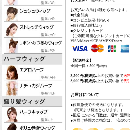
お支払い方法は4種から選べます。
■代金引換
■コンビニ決済(前払い)
■銀行振込(前払い)
■クレジットカード
【ご利用可能なクレジットカード
VISA/Master/JCB/AMEX/Diners
【配送料金】
全国一律：500円
(税抜)
3,500円(税抜)以上
のお買い物で
送
5,000円(税抜)以上
のお買い物で
代
お届けについて
●佐川急便での発送になります。
(関東より発送となります。)
●配送にかかる日数は、通常1週間
●お届け時間のご指定は、下記の6