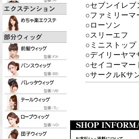
○セブンイレブ
○ファミリーマ
○ローソン
○スリーエフ
○ミニストップ
○デイリーヤマ
○セイコーマー
○サークルKサ
お支払い・送料について