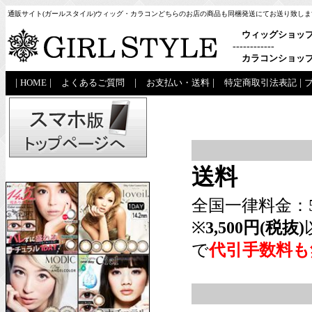
通販サイト(ガールスタイル)ウィッグ・カラコンどちらのお店の商品も同梱発送にてお送り致しま
ウィッグショッ
------------
カラコンショッ
|
HOME
|
よくあるご質問
|
お支払い・送料
|
特定商取引法表記
|
送料
全国一律料金：5
※
3,500円(税抜)
で
代引手数料も