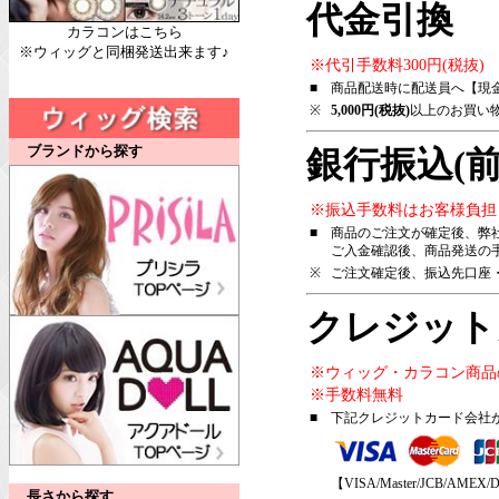
代金引換
カラコンはこちら
※ウィッグと同梱発送出来ます♪
※代引手数料300円(税抜)
■
商品配送時に配送員へ【現
※
5,000円(税抜)
以上のお買い
ブランドから探す
銀行振込(前
※振込手数料はお客様負担
■
商品のご注文が確定後、弊
ご入金確認後、商品発送の
※
ご注文確定後、振込先口座
クレジット
※ウィッグ・カラコン商品
※手数料無料
■
下記クレジットカード会社
【VISA/Master/JCB/AMEX/D
長さから探す