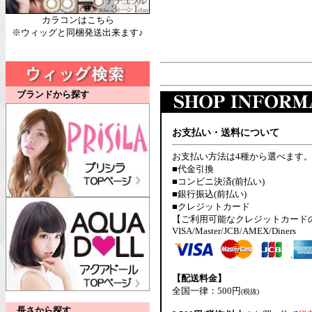
カラコンはこちら
※ウィッグと同梱発送出来ます♪
ブランドから探す
お支払い・送料について
お支払い方法は4種から選べます
■代金引換
■コンビニ決済(前払い)
■銀行振込(前払い)
■クレジットカード
【ご利用可能なクレジットカード
VISA/Master/JCB/AMEX/Diners
【配送料金】
全国一律：500円
(税抜)
長さから探す