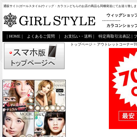
通販サイト(ガールスタイル)ウィッグ・カラコンどちらのお店の商品も同梱発送にてお送り致しま
ウィッグショッ
------------
カラコンショッ
|
HOME
|
よくあるご質問
|
お支払い・送料
|
特定商取引法表記
|
トップページ
>
アウトレットコーナーT