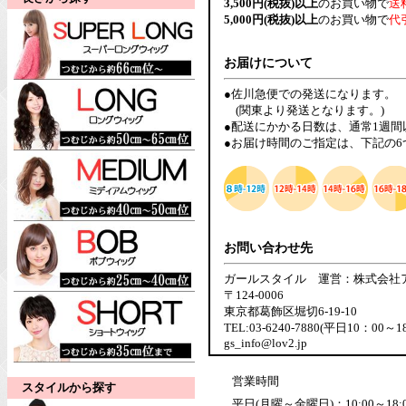
3,500円(税抜)以上
のお買い物で
送
5,000円(税抜)以上
のお買い物で
代
お届けについて
●佐川急便での発送になります。
(関東より発送となります。)
●配送にかかる日数は、通常1週
●お届け時間のご指定は、下記の
お問い合わせ先
ガールスタイル 運営：株式会社
〒124-0006
東京都葛飾区堀切6-19-10
TEL:03-6240-7880(平日10：00～1
gs_info@lov2.jp
営業時間
スタイルから探す
平日(月曜～金曜日)：10:00～18: