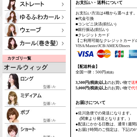
お支払い・送料について
お支払い方法は4種から選べます
■代金引換
■コンビニ決済(前払い)
■銀行振込(前払い)
■クレジットカード
【ご利用可能なクレジットカード
VISA/Master/JCB/AMEX/Diners
カテゴリ一覧
【配送料金】
全国一律：500円
(税抜)
3,500円(税抜)以上
のお買い物で
送
5,000円(税抜)以上
のお買い物で
代
お届けについて
●佐川急便での発送になります。
(関東より発送となります。)
●配送にかかる日数は、通常1週
●お届け時間のご指定は、下記の