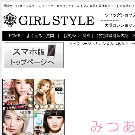
通販サイト(ガールスタイル)ウィッグ・カラコンどちらのお店の商品も同梱発送にてお送り致しま
ウィッグショッ
------------
カラコンショッ
|
HOME
|
よくあるご質問
|
お支払い・送料
|
特定商取引法表記
|
トップページ
>
リボン＆みつあみウィッ