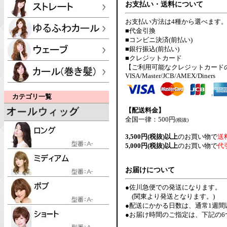
お支払い・送料について
お支払い方法は4種から選べます
■代金引換
■コンビニ決済(前払い)
■銀行振込(前払い)
■クレジットカード
【ご利用可能なクレジットカード
VISA/Master/JCB/AMEX/Diners
カテゴリ一覧
【配送料金】
全国一律：500円
(税抜)
3,500円(税抜)以上
のお買い物で
送
5,000円(税抜)以上
のお買い物で
代
お届けについて
●佐川急便での発送になります。
(関東より発送となります。)
●配送にかかる日数は、通常1週
●お届け時間のご指定は、下記の