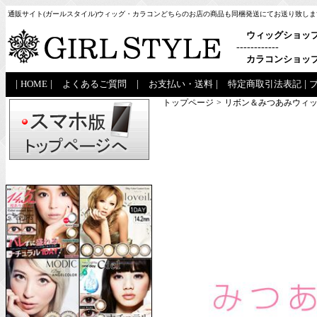
通販サイト(ガールスタイル)ウィッグ・カラコンどちらのお店の商品も同梱発送にてお送り致しま
ウィッグショッ
------------
カラコンショッ
|
HOME
|
よくあるご質問
|
お支払い・送料
|
特定商取引法表記
|
トップページ
>
リボン＆みつあみウィッ