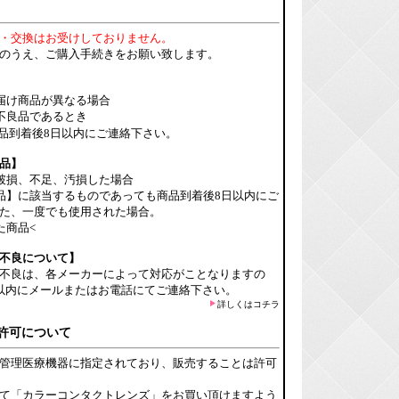
・交換はお受けしておりません。
のうえ、ご購入手続きをお願い致します。
届け商品が異なる場合
不良品であるとき
品到着後8日以内にご連絡下さい。
品】
破損、不足、汚損した場合
品】に該当するものであっても商品到着後8日以内にご
た、一度でも使用された場合。
た商品<
不良について】
不良は、各メーカーによって対応がことなりますの
以内にメールまたはお電話にてご連絡下さい。
詳しくはコチラ
許可について
管理医療機器に指定されており、販売することは許可
て「カラーコンタクトレンズ」をお買い頂けますよう