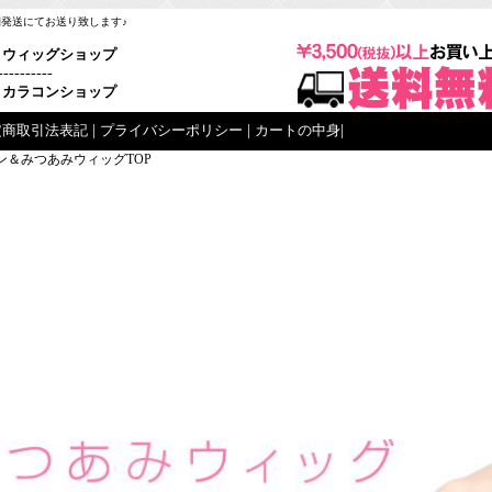
梱発送にてお送り致します♪
ウィッグショップ
----------
カラコンショップ
定商取引法表記
|
プライバシーポリシー
|
カートの中身
|
ン＆みつあみウィッグTOP