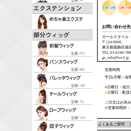
お問い合わせ先
ガールスタイル
〒124-0006
東京都葛飾区堀切6-
TEL:03-6240-7
gs_info@lov2.jp
営業時間
平日(月曜～金曜日
■
日曜日・祝日
■
土曜日：配送
ご注文はお休み
※営業時間外
よくあるご質問