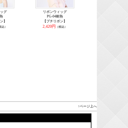
ッグ
リボンウィッグ
耐熱
PG-04耐熱
ン】
【プチリボン】
2,420円
税込）
（税込）
↑ページ上へ