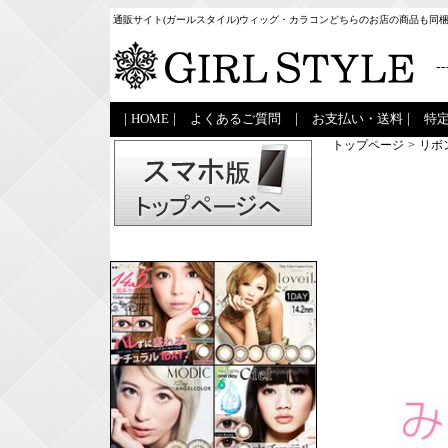
通販サイト(ガールスタイル)ウィッグ・カラコンどちらのお店の商品も同
--
|
HOME
|
よくあるご質問
|
お支払い・送料
|
特
トップページ
>
リボ