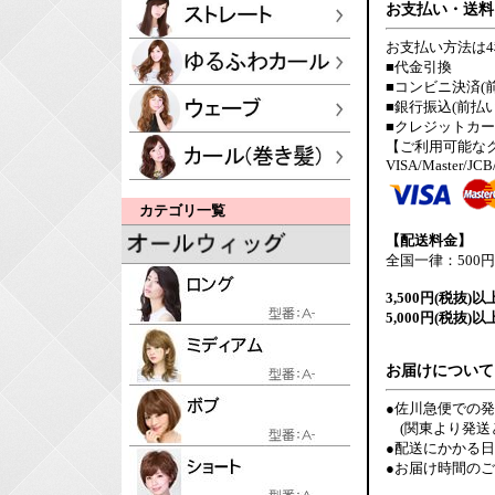
お支払い・送料
お支払い方法は
■代金引換
■コンビニ決済(
■銀行振込(前払い
■クレジットカ
【ご利用可能な
VISA/Master/JCB
カテゴリ一覧
【配送料金】
全国一律：500円
3,500円(税抜)以
5,000円(税抜)以
お届けについて
●佐川急便での
(関東より発送
●配送にかかる
●お届け時間の