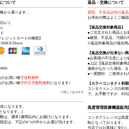
について
返品・交換について
4種から選べます。
原則、不良品以外の返品
お求めの際はよくご確認
前払い)
【返品交換対象商品】
)
●ご注文された商品とお
ード
●破損、不足品、汚損の
クレジットカードの種類】
/AMEX/Diners
※返品対象商品の場合商
【返品交換が出来ない商
●お客様の不注意により
●上記【返品交換対象商
連絡がなかった場合。ま
(税抜)
●一度開封、ご使用され
上
のお買い物で
送料無料
上
のお買い物で
代引手数料無料
になります♪
【カラーコンタクト初期
コンタクトレンズの初期
詳しくはコチラ
で、お手数ですが、8日
発送になります。
高度管理医療機器販売
となります。)
日数は、通常1週間以内にお届けになります。
コンタクトレンズは高度
ご指定は、下記の6つの中からお選び頂けます。
制となっております。
当店ではお客様に安心し